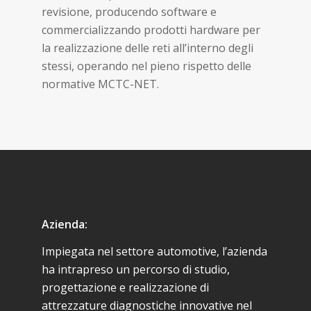
revisione, producendo software e
commercializzando prodotti hardware per
la realizzazione delle reti all’interno degli
stessi, operando nel pieno rispetto delle
normative MCTC-NET.
Azienda:
Impiegata nel settore automotive, l’azienda
ha intrapreso un percorso di studio,
progettazione e realizzazione di
attrezzature diagnostiche innovative nel