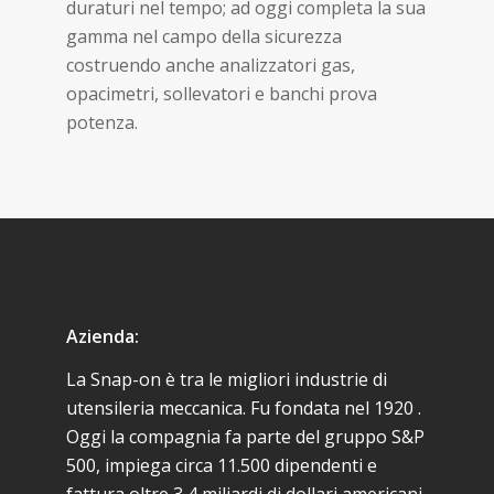
duraturi nel tempo; ad oggi completa la sua
gamma nel campo della sicurezza
costruendo anche analizzatori gas,
opacimetri, sollevatori e banchi prova
potenza.
Azienda:
La Snap-on è tra le migliori industrie di
utensileria meccanica. Fu fondata nel 1920 .
Oggi la compagnia fa parte del gruppo S&P
500, impiega circa 11.500 dipendenti e