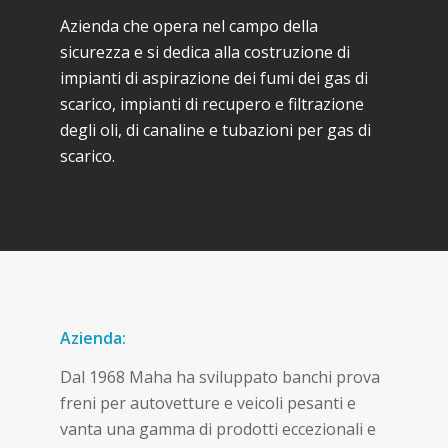
Azienda che opera nel campo della
sicurezza e si dedica alla costruzione di
impianti di aspirazione dei fumi dei gas di
scarico, impianti di recupero e filtrazione
degli oli, di canaline e tubazioni per gas di
scarico.
Azienda:
Dal 1968 Maha ha sviluppato banchi prova
freni per autovetture e veicoli pesanti e
vanta una gamma di prodotti eccezionali e