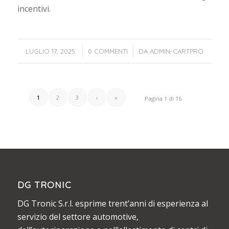
incentivi.
/
/
LUGLIO 17, 2025
0 COMMENTI
DA
ADMIN-CARTPRO
1
2
3
›
»
Pagina 1 di 16
DG TRONIC
DG Tronic S.r.l. esprime trent’anni di esperienza al
servizio del settore automotive,